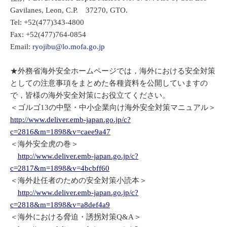
Gavilanes, Leon, C.P. 37270, GTO.
Tel: +52(477)343-4800
Fax: +52(477)764-0854
Email:
ryojibu@lo.mofa.go.jp
★外務省海外安全ホームページでは，海外における安全対策
としての注意事項をまとめた各種資料を公開していますの
で，皆様の海外安全対策にお役立てください。
＜ゴルゴ13の中堅・中小企業向け海外安全対策マニュアル＞
http://www.deliver.emb-japan.go.jp/c?
c=2816&m=1898&v=caee9a47
＜海外安全虎の巻＞
http://www.deliver.emb-japan.go.jp/c?
c=2817&m=1898&v=4bcbff60
＜海外赴任者のための安全対策小読本＞
http://www.deliver.emb-japan.go.jp/c?
c=2818&m=1898&v=a8def4a9
＜海外における脅迫・誘拐対策Q&A＞