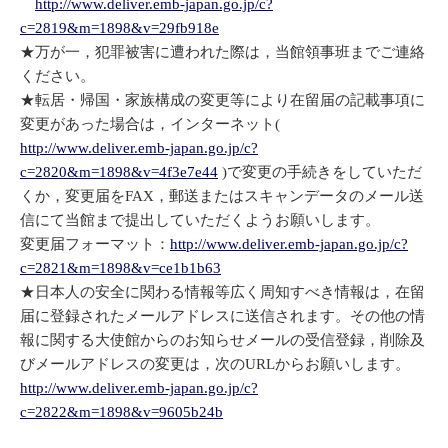
http://www.deliver.emb-japan.go.jp/c?
c=2819&m=1898&v=29fb918e
★万が一，犯罪被害に遭われた際は，当館領事班までご連絡
ください。
★転居・帰国・家族構成の変更等により在留届の記載事項に
変更があった場合は，インターネット(
http://www.deliver.emb-japan.go.jp/c?
c=2820&m=1898&v=4f3e7e44
)で変更の手続きをしていただ
くか，変更届をFAX，郵送またはスキャンデータのメール送
信にて当館まで提出していただくようお願いします。
変更届フォーマット：
http://www.deliver.emb-japan.go.jp/c?
c=2821&m=1898&v=ce1b1b63
★日本人の安全に関わる情報等広く周知すべき情報は，在留
届に登録されたメールアドレスに送信されます。その他の情
報に関する大使館からのお知らせメールの受信登録，削除及
びメールアドレスの変更は，次のURLからお願いします。
http://www.deliver.emb-japan.go.jp/c?
c=2822&m=1898&v=9605b24b