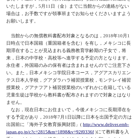
いたしますが，5月11日（金）までに当館からの連絡がない
場合は，お手数ですが領事班までお知らせくださいますよう
お願いします。
当館からの無償教科書配布対象となるのは，2018年10月1
日時点で日本国籍（重国籍者を含む）を有し，メキシコに長
期滞在することが見込まれる義務教育学齢期の子女で，将
来，日本の中学校・高校等へ進学する予定の方となります。
永住者，外国籍のみの保有者は含まれませんのでご注意下さ
い。また，日本メキシコ学院日本コース，アグアスカリエン
テス日本人学校，グアダラハラ補習授業校，モンテレイ補習
授業校，グアナフアト補習授業校のいずれかに在籍している
児童生徒は学校から教科書が配布されますので対象とはなり
ません。
なお，現在日本にお住まいで，今後メキシコに長期滞在を
する予定があり，2018年7月1日以降に日本を出国予定の方は
出国前に「海外子女教育振興財団」(
http://www.deliver.emb-
japan.go.jp/c?c=2815&m=1898&v=92f0336f
)にて教科書を入