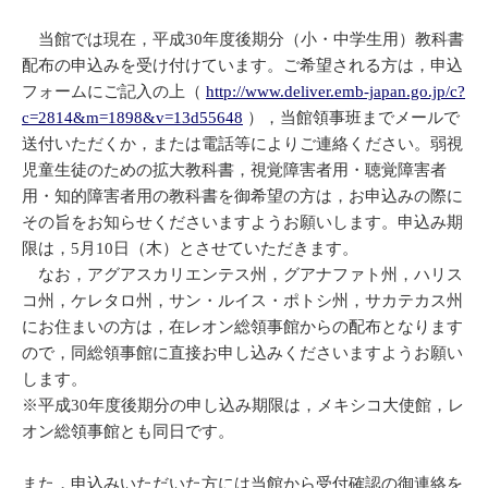
当館では現在，平成30年度後期分（小・中学生用）教科書
配布の申込みを受け付けています。ご希望される方は，申込
フォームにご記入の上（
http://www.deliver.emb-japan.go.jp/c?
c=2814&m=1898&v=13d55648
），当館領事班までメールで
送付いただくか，または電話等によりご連絡ください。弱視
児童生徒のための拡大教科書，視覚障害者用・聴覚障害者
用・知的障害者用の教科書を御希望の方は，お申込みの際に
その旨をお知らせくださいますようお願いします。申込み期
限は，5月10日（木）とさせていただきます。
なお，アグアスカリエンテス州，グアナファト州，ハリス
コ州，ケレタロ州，サン・ルイス・ポトシ州，サカテカス州
にお住まいの方は，在レオン総領事館からの配布となります
ので，同総領事館に直接お申し込みくださいますようお願い
します。
※平成30年度後期分の申し込み期限は，メキシコ大使館，レ
オン総領事館とも同日です。
また，申込みいただいた方には当館から受付確認の御連絡を