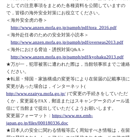
としての注意事項をまとめた各種資料を公開していますの
で，皆様の海外安全対策にお役立てください。
＜海外安全虎の巻＞
http://www.anzen.mofa.go.jp/pamph/pdf/tora_2016.pdf
＜海外赴任者のための安全対策小読本＞
http://www.anzen.mofa.go.jp/pamph/pdf/overseas2013.pdf
＜海外における脅迫・誘拐対策Q&A＞
http://www.anzen.mofa.go.jp/pamph/pdf/kyohaku2013.pdf
★万が一，犯罪被害に遭われた際は，当館領事班までご連絡
ください。
★転居・帰国・家族構成の変更等により在留届の記載事項に
変更があった場合は，インターネット(
http://www.ezairyu.mofa.go.jp/
)で変更の手続きをしていただ
くか，変更届をFAX，郵送またはスキャンデータのメール送
信にて当館まで提出していただくようお願いします。
変更届フォーマット：
https://www.mx.emb-
japan.go.jp/files/000180336.doc
★日本人の安全に関わる情報等広く周知すべき情報は，在留