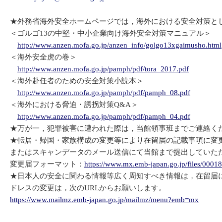
★外務省海外安全ホームページでは，海外における安全対策と
＜ゴルゴ13の中堅・中小企業向け海外安全対策マニュアル＞
http://www.anzen.mofa.go.jp/anzen_info/golgo13xgaimusho.html
＜海外安全虎の巻＞
http://www.anzen.mofa.go.jp/pamph/pdf/tora_2017.pdf
＜海外赴任者のための安全対策小読本＞
http://www.anzen.mofa.go.jp/pamph/pdf/pamph_08.pdf
＜海外における脅迫・誘拐対策Q&A＞
http://www.anzen.mofa.go.jp/pamph/pdf/pamph_04.pdf
★万が一，犯罪被害に遭われた際は，当館領事班までご連絡く
★転居・帰国・家族構成の変更等により在留届の記載事項に変
またはスキャンデータのメール送信にて当館まで提出していた
変更届フォーマット：
https://www.mx.emb-japan.go.jp/files/0001
★日本人の安全に関わる情報等広く周知すべき情報は，在留届
ドレスの変更は，次のURLからお願いします。
https://www.mailmz.emb-japan.go.jp/mailmz/menu?emb=mx