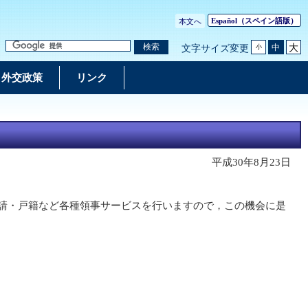
Español
（スペイン語版）
本文へ
大
検索
中
文字サイズ変更
小
外交政策
リンク
平成30年8月23日
申請・戸籍など各種領事サービスを行いますので，この機会に是