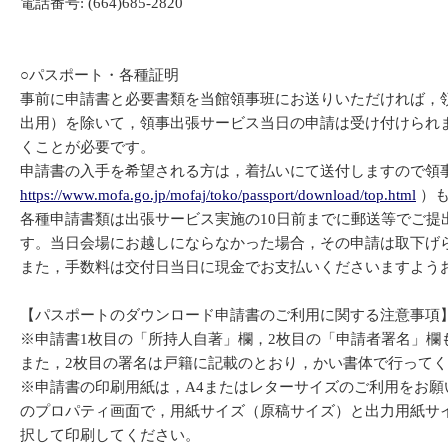
電話番号: (664)685-2820
○パスポート・各種証明
事前に申請書と必要書類を当館領事班にお送りいただければ，
出用）を除いて，領事出張サービス当日の申請は受け付けられ
くことが必要です。
申請書の入手を希望される方は，着払いにて送付しますので領
https://www.mofa.go.jp/mofaj/toko/passport/download/top.html
）も
各種申請書類は出張サービス実施の10日前までに郵送等でご
す。当日会場にお越しにならなかった場合，その申請は取下げ
また，手数料は交付日当日に現金でお支払いくださいますよう
【パスポートのダウンロード申請書のご利用に関する注意事項
※申請書1枚目の「所持人自著」欄，2枚目の「申請者署名」
また，2枚目の署名は戸籍に記載のとおり，かい書体で行って
※申請書の印刷用紙は，A4またはレターサイズのご利用をお
のプロパティ画面で，用紙サイズ（原稿サイズ）と出力用紙サ
択して印刷してください。