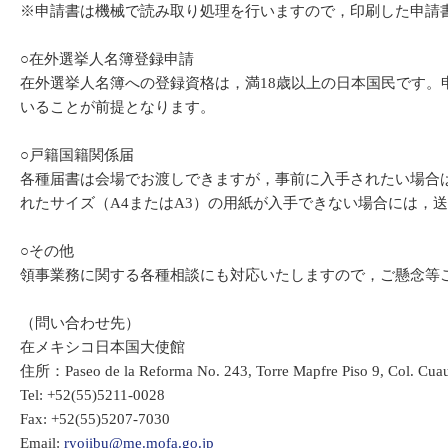
※申請書は機械で読み取り処理を行いますので，印刷した申請
○在外選挙人名簿登録申請
在外選挙人名簿への登録資格は，満18歳以上の日本国民です
いることが前提となります。
○戸籍国籍関係届
各種届書は会場でお渡しできますが，事前に入手されたい場合
れたサイズ（A4またはA3）の用紙が入手できない場合には，
○その他
領事業務に関する各種相談にも対応いたしますので，ご懸念等
（問い合わせ先）
在メキシコ日本国大使館
住所：Paseo de la Reforma No. 243, Torre Mapfre Piso 9, Col. Cuau
Tel: +52(55)5211-0028
Fax: +52(55)5207-7030
Email:
ryojibu@me.mofa.go.jp