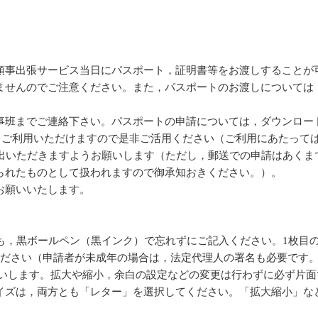
領事出張サービス当日にパスポート，証明書等をお渡しすることが
ませんのでご注意ください。また，パスポートのお渡しについては
事班までご連絡下さい。パスポートの申請については，ダウンロー
ご利用いただけますので是非ご活用ください（ご利用にあたって
提出いただきますようお願いします（ただし，郵送での申請はあくま
られたものとして扱われますので御承知おきください。）。
お願いいたします。
】
欄も，黒ボールペン（黒インク）で忘れずにご記入ください。1枚目
ください（申請者が未成年の場合は，法定代理人の署名も必要です
願いします。拡大や縮小，余白の設定などの変更は行わずに必ず片
イズは，両方とも「レター」を選択してください。「拡大縮小」な