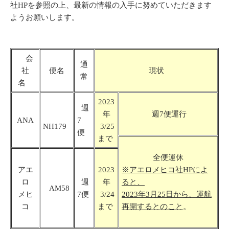
社HPを参照の上、最新の情報の入手に努めていただきます
ようお願いします。
会
通
社
便名
現状
常
名
2023
週
年
週7便運行
ANA
7
NH179
3/25
便
まで
全便運休
アエ
2023
※アエロメヒコ社HPによ
ロ
週
年
ると、
AM58
メヒ
7便
3/24
2023年3月25日から、運航
コ
まで
再開するとのこと
。