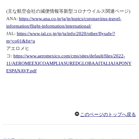
(主な航空会社の減便情報等新型コロナウイルス関連ページ)
ANA:
https://www.ana.co.jp/ja/jp/topics/coronavirus-travel-
information/flight-information/international/
JAL:
https://www.jal.co.jp/jp/ja/info/2020/other/flysafe/?
m=co01&fst=a
アエロメヒ
コ:
https://www.aeromexico.com/cms/sites/default/files/2022-
11/AEROMEEXICOAMPLIASUREDGLOBAAITALIAJAPONY
ESPANAVF.pdf
このページのトップへ戻る