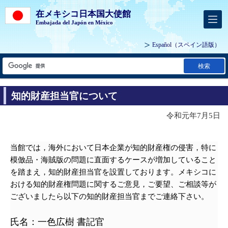
在メキシコ日本国大使館
Embajada del Japón en México
Español
（スペイン語版）
検索
知的財産担当官について
令和元年7月5日
当館では，海外において日本企業が知的財産権の侵害，特に
模倣品・海賊版の問題に直面するケースが増加していること
を踏まえ，知的財産担当官を設置しております。メキシコに
おける知的財産権問題に関するご意見，ご要望、ご相談等が
ございましたら以下の知的財産担当官までご連絡下さい。
氏名：一色広樹
書記官