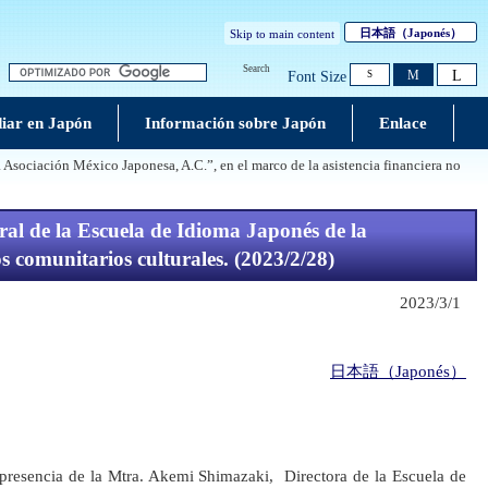
日本語
（Japonés）
Skip to main content
Search
L
M
Font Size
S
iar en Japón
Información sobre Japón
Enlace
 Asociación México Japonesa, A.C.”, en el marco de la asistencia financiera no
ral de la Escuela de Idioma Japonés de la
s comunitarios culturales. (2023/2/28)
2023/3/1
日本語（Japonés）
presencia de la Mtra. Akemi Shimazaki, Directora de la Escuela de