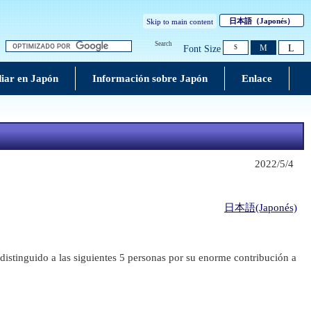
日本語
（Japonés）
Skip to main content
Search
L
M
Font Size
S
iar en Japón
Información sobre Japón
Enlace
2022/5/4
日本語(Japonés)
istinguido a las siguientes 5 personas por su enorme contribución a