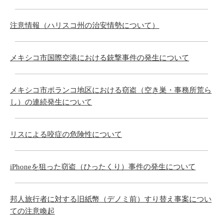
注意情報（ハリスコ州の治安情勢について）
メキシコ市国際空港における銃撃事件の発生について
メキシコ市ポランコ地区における窃盗（空き巣・事務所荒ら
し）の連続発生について
リスによる咬症の危険性について
iPhoneを狙った窃盗（ひったくり）事件の発生について
邦人旅行者に対する旧紙幣（デノミ前）すり替え事案につい
ての注意喚起