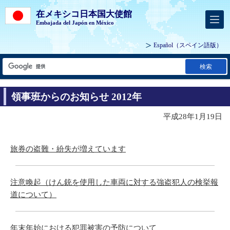
在メキシコ日本国大使館
Embajada del Japón en México
Español
（スペイン語版）
検索
領事班からのお知らせ 2012年
平成28年1月19日
旅券の盗難・紛失が増えています
注意喚起（けん銃を使用した車両に対する強盗犯人の検挙報
道について）
年末年始における犯罪被害の予防について