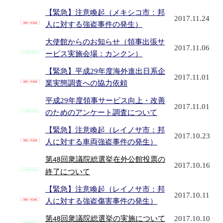
【緊急】注意喚起（メキシコ市：邦
2017.11.24
人に対する強盗事件の発生）
大使館からのお知らせ（領事出張サ
2017.11.06
ービス実施会場：カンクン）
【緊急】平成29年度海外進出日系企
2017.11.01
業実態調査への協力依頼
平成29年度領事サービス向上・改善
2017.11.01
のためのアンケート調査について
【緊急】注意喚起（レイノサ市：邦
2017.10.23
人に対する車両強盗事件の発生）
第
回衆議院総選挙在外公館投票の
48
2017.10.16
終了について
【緊急】注意喚起（レイノサ市：邦
2017.10.11
人に対する強盗傷害事件の発生）
第
回衆議院総選挙の実施について
2017.10.10
48